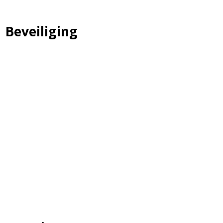
Beveiliging
ALARMOPVOLGING
MOBIELE SURVEILLANCE
WINKELSURVEILLANCE
OBJECTBEVEILIGING
RECEPTIEDIENSTEN