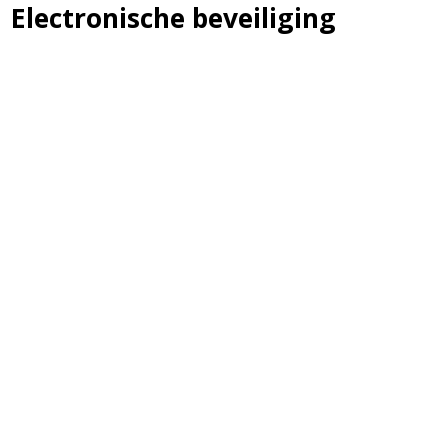
Electronische beveiliging
ALARMSYSTEMEN – INBRAAKPREVENTIE
CAMERASYSTEMEN
TOEGANGSCONTROLE
BRANDMELDINSTALLATIE
INTERCOMSYSTEMEN
NOODVERLICHTING
MELDKAMER